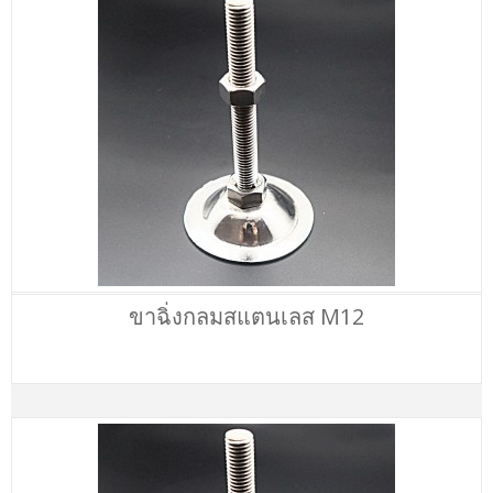
ขาฉิ่งกลมสแตนเลส M12