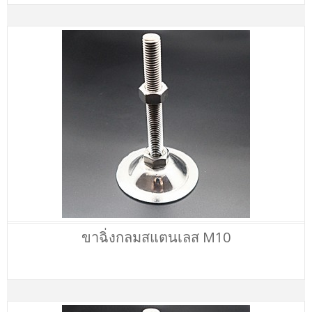
ขาฉิ่งกลมสแตนเลส M10