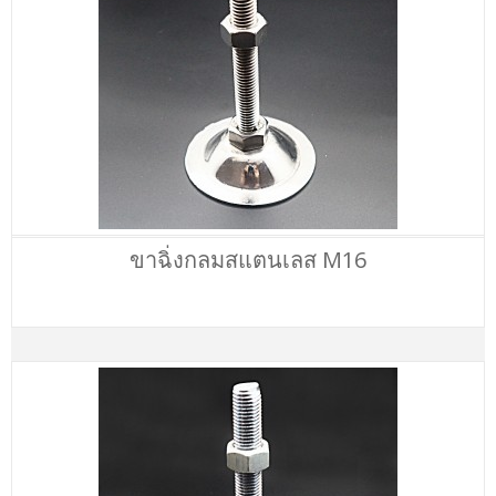
ขาฉิ่งกลมสแตนเลส M16