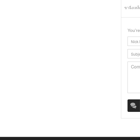
ขาฉิ่งเหล
You're