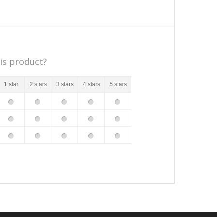
is product?
1 star
2 stars
3 stars
4 stars
5 stars