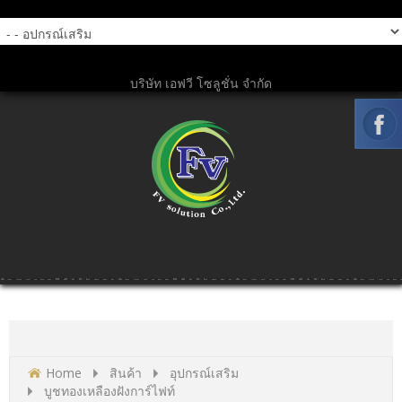
บริษัท เอฟวี โซลูชั่น จำกัด
Home
สินค้า
อุปกรณ์เสริม
บูชทองเหลืองฝังการ์ไฟท์