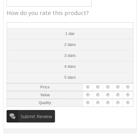
How do you rate this product?
1 star
2 stars
3 stars
4 stars
5 stars
Price
Value
Quality
Submit Review