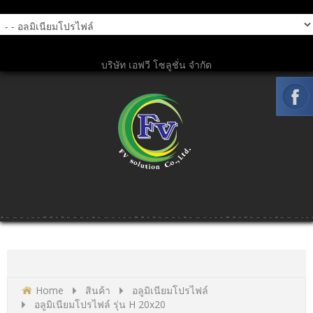
บริษัท เอฟวี โซลูชั่น จำกัด
Home
สินค้า
อลูมิเนียมโปรไฟล์
อลูมิเนียมโปรไฟล์ รุ่น H 20x20