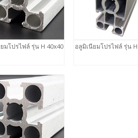
นียมโปรไฟล์ รุ่น H 40x40
อลูมิเนียมโปรไฟล์ รุ่น 