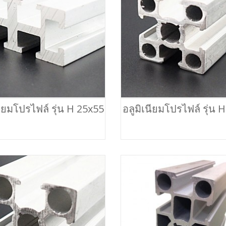
นียมโปรไฟล์ รุ่น H 25x55
อลูมิเนียมโปรไฟล์ รุ่น 