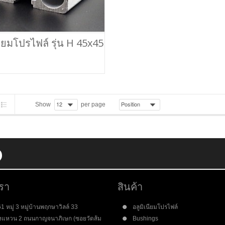
นียมโปรไฟล์ รุ่น H 45x45
Show
per page
เรา
สินค้า
1 หมู่ 3 หมู่บ้านพฤกษาวิลล์ 33
อลูมิเนียมโปรไฟล์
- วงแหวน 2 ถนนกาญจนาภิเษก (ซอยวัดส้ม
Bushings