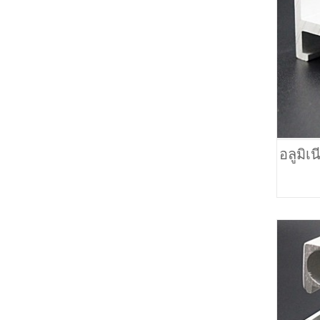
อลูมิเ