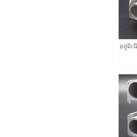
อลูมิเ